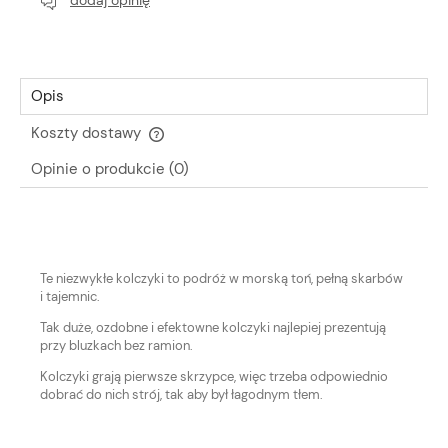
Opis
Koszty dostawy
Cena nie zawiera ewentualnych kosztów płatności
Opinie o produkcie (0)
Te niezwykłe kolczyki to podróż w morską toń, pełną skarbów
i tajemnic.
Tak duże, ozdobne i efektowne kolczyki najlepiej prezentują
przy bluzkach bez ramion.
Kolczyki grają pierwsze skrzypce, więc trzeba odpowiednio
dobrać do nich strój, tak aby był łagodnym tłem.