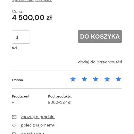
sprawdź formy dostawy
Cena nie zawiera ewentualnych kosztów płatności
Cena:
4 500,00 zł
DO KOSZYKA
szt.
dodaj do przechowalni
Ocena:
Producent:
Kod produktu:
-
E362-294B1
zapytaj o produkt
poleć znajomemu
dodaj opinię